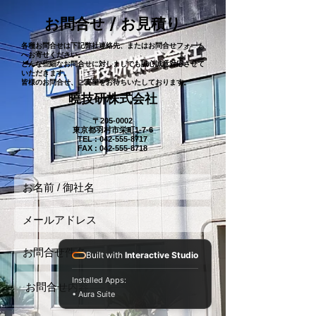
お問合せ / お見積り
各種お問合せは下記弊社連絡先、またはお問合せフォーム
へお寄せください。
どんな些細なお問合せに対しましても​誠心誠意対応させて
いただきます。
​皆様のお問合せ、ご要望をお待ちいたしております。
​曉技研株式会社
〒205-0002
東京都羽村市栄町1-7-6
TEL :
042-555-8717
FAX : 042-555-8718
Built with
Interactive Studio
Installed Apps:
• Aura Suite